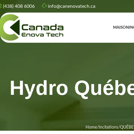
(438) 408 6006
info@canenovatech.ca
MAISON
IN
Hydro Québ
Home
Incitations
QUÉBE