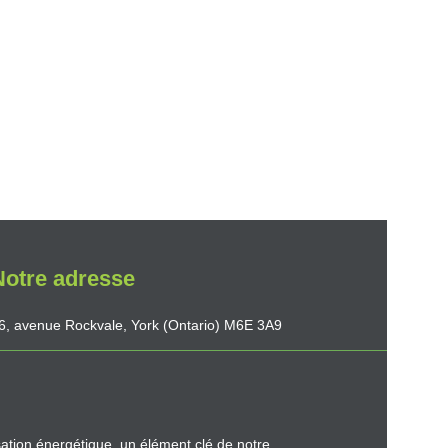
Notre adresse
6, avenue Rockvale, York (Ontario) M6E 3A9
ation énergétique, un élément clé de notre